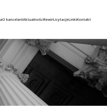
ka
O kancelarii
Aktualności
Rewir
Licytacje
Linki
Kontakt